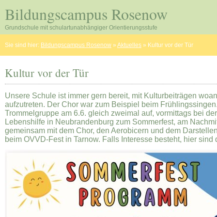
Bildungscampus Rosenow
Grundschule mit schulartunabhängiger Orientierungsstufe
Sie sind hier:
Bildungscampus Rosenow
»
Aktuelles
»
Kultur vor der Tür
Kultur vor der Tür
Unsere Schule ist immer gern bereit, mit Kulturbeiträgen woa
aufzutreten. Der Chor war zum Beispiel beim Frühlingssingen. 
Trommelgruppe am 6.6. gleich zweimal auf, vormittags bei der
Lebenshilfe in Neubrandenburg zum Sommerfest, am Nachmi
gemeinsam mit dem Chor, den Aerobicern und dem Darstelle
beim OVVD-Fest in Tarnow. Falls Interesse besteht, hier sind d