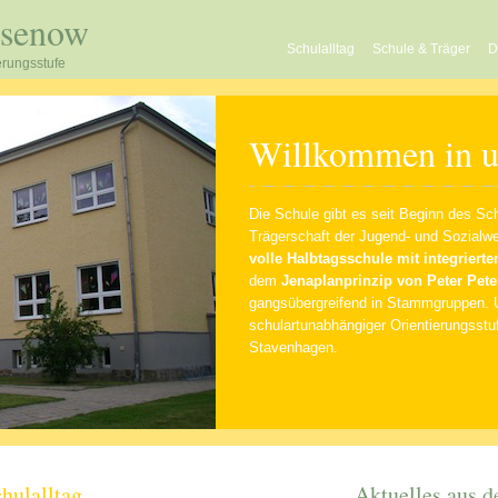
osenow
Schulalltag
Schule & Träger
D
erungsstufe
Willkommen in u
Die Schule gibt es seit Beginn des Sch
Trägerschaft der
Jugend- und Sozialw
volle Halbtagsschule mit integriert
dem
Jenaplanprinzip von Peter Pete
gangsübergreifend in Stammgruppen. 
schulartunabhängiger Orientierungsst
Stavenhagen.
hulalltag
Aktuelles aus d