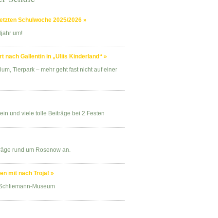
 letzten Schulwoche 2025/2026 »
ljahr um!
nach Gallentin in „Uliis Kinderland“ »
um, Tierpark – mehr geht fast nicht auf einer
n und viele tolle Beiträge bei 2 Festen
iträge rund um Rosenow an.
n mit nach Troja! »
 Schliemann-Museum