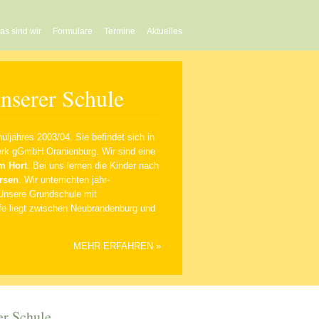
as sind wir
Formulare
Termine
Aktuelles
nserer Schule
uljahres 2003/04. Sie befindet sich in
erk gGmbH Oranienburg
. Wir sind eine
em Hort
. Bei uns lernen die Kinder nach
rsen
. Wir unterrichten jahr-
Unsere Grundschule mit
ufe liegt zwischen Neubrandenburg und
MEHR ERFAHREN »
er Schule