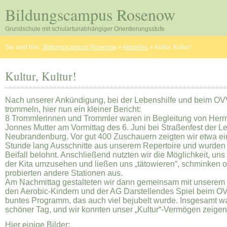
Bildungscampus Rosenow
Grundschule mit schulartunabhängiger Orientierungsstufe
Sie sind hier:
Bildungscampus Rosenow
»
Aktuelles
»
Kultur, Kultur!
Kultur, Kultur!
Nach unserer Ankündigung, bei der Lebenshilfe und beim O
trommeln, hier nun ein kleiner Bericht:
8 Trommlerinnen und Trommler waren in Begleitung von Herr
Jonnes Mutter am Vormittag des 6. Juni bei Straßenfest der L
Neubrandenburg. Vor gut 400 Zuschauern zeigten wir etwa ei
Stunde lang Ausschnitte aus unserem Repertoire und wurden m
Beifall belohnt. Anschließend nutzten wir die Möglichkeit, un
der Kita umzusehen und ließen uns „tätowieren“, schminken 
probierten andere Stationen aus.
Am Nachmittag gestalteten wir dann gemeinsam mit unserem 
den Aerobic-Kindern und der AG Darstellendes Spiel beim O
buntes Programm, das auch viel bejubelt wurde. Insgesamt wa
schöner Tag, und wir konnten unser „Kultur“-Vermögen zeigen
Hier einige Bilder: